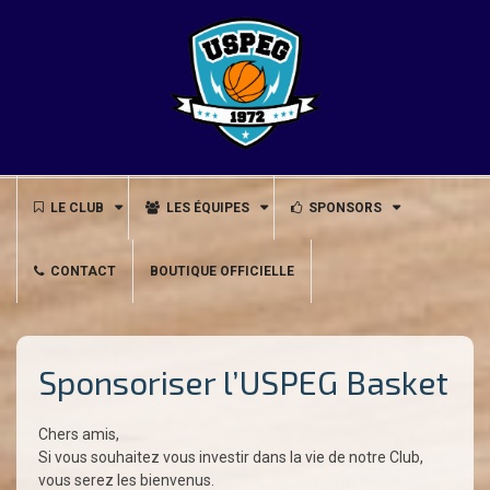
Skip
to
content
LE CLUB
LES ÉQUIPES
SPONSORS
CONTACT
BOUTIQUE OFFICIELLE
Sponsoriser l’USPEG Basket
Chers amis,
Si vous souhaitez vous investir dans la vie de notre Club,
vous serez les bienvenus.