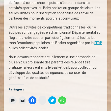
de façon à ce que chacun puisse s’épanouir dans les
activités sportives, du Baby basket au groupe de loisirs. Les
seules limites pour l’inscription sont celles de l’envie de
partager des moments sportifs et conviviaux.
Outre les activités de compétitions traditionnelles, où 14
équipes sont engagées en championnat Départemental et
Régional, notre section participe également à toutes les
manifestations populaires de Basket organisées par la
FFBB
ou les collectivités locales.
Nous devons répondre actuellement à une demande de
plus en plus croissante des parents désireux de faire
pratiquer à leurs enfants le Basket-ball, sport collectif qui
développe des qualités de rigueurs, de sérieux, de
générosité et de solidarité.
Partager :
Cliquez
Cliquer
Cliquer
Cliquez
Cliquez
Cliquez
pour
pour
pour
pour
pour
pour
partager
imprimer(ouvre
envoyer
partager
partager
partager
sur
dans
un
sur
sur
sur