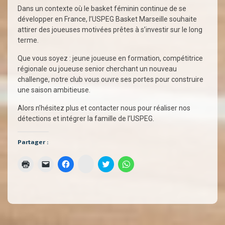
Dans un contexte où le basket féminin continue de se
développer en France, l’USPEG Basket Marseille souhaite
attirer des joueuses motivées prêtes à s’investir sur le long
terme.
Que vous soyez : jeune joueuse en formation, compétitrice
régionale ou joueuse senior cherchant un nouveau
challenge, notre club vous ouvre ses portes pour construire
une saison ambitieuse.
Alors n’hésitez plus et contacter nous pour réaliser nos
détections et intégrer la famille de l’USPEG.
Partager :
Cliquez
Cliquer
Cliquer
Cliquez
Cliquez
Cliquez
pour
pour
pour
pour
pour
pour
partager
imprimer(ouvre
envoyer
partager
partager
partager
sur
dans
un
sur
sur
sur
Instagram(ouvre
une
lien
Facebook(ouvre
Twitter(ouvre
WhatsApp(ouvre
dans
nouvelle
par
dans
dans
dans
une
fenêtre)
e-
une
une
une
nouvelle
mail
nouvelle
nouvelle
nouvelle
fenêtre)
à
fenêtre)
fenêtre)
fenêtre)