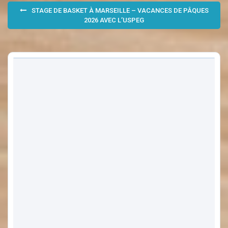
Navigation
un
ami(ouvre
STAGE DE BASKET À MARSEILLE – VACANCES DE PÂQUES
dans
de
2026 AVEC L’USPEG
une
nouvelle
fenêtre)
l’article