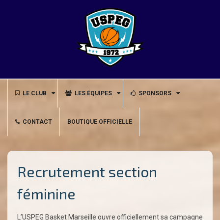
Skip
to
content
LE CLUB
LES ÉQUIPES
SPONSORS
CONTACT
BOUTIQUE OFFICIELLE
Recrutement section
féminine
L’USPEG Basket Marseille ouvre officiellement sa campagne